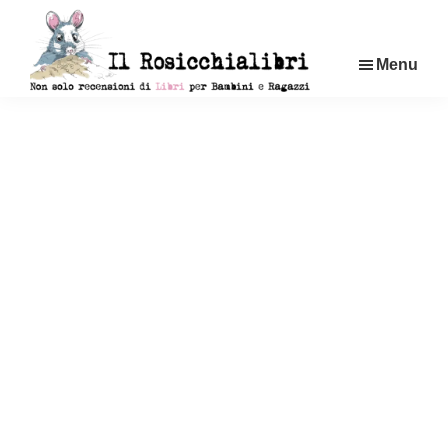
Passa
al
Menu
contenuto
principale
Rosicchialibri
Recensioni
di
libri
per
bambini
e
ragazzi