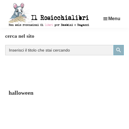
Passa
al
Menu
contenuto
principale
Rosicchialibri
Recensioni
cerca nel sito
di
Search Button
Search
libri
for:
per
bambini
e
ragazzi
halloween