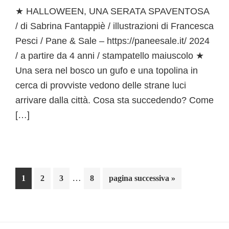
★ HALLOWEEN, UNA SERATA SPAVENTOSA
/ di Sabrina Fantappiè / illustrazioni di Francesca
Pesci / Pane & Sale – https://paneesale.it/ 2024
/ a partire da 4 anni / stampatello maiuscolo ★
Una sera nel bosco un gufo e una topolina in
cerca di provviste vedono delle strane luci
arrivare dalla città. Cosa sta succedendo? Come
[…]
Pagine
…
Pagina
Pagina
Pagina
Pagina
Vai
1
2
3
8
pagina successiva »
interim
alla
omesse