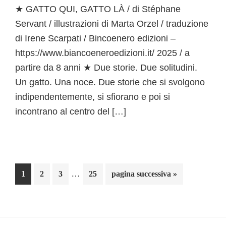
★ GATTO QUI, GATTO LÀ / di Stéphane
Servant / illustrazioni di Marta Orzel / traduzione
di Irene Scarpati / Bincoenero edizioni –
https://www.biancoeneroedizioni.it/ 2025 / a
partire da 8 anni ★ Due storie. Due solitudini.
Un gatto. Una noce. Due storie che si svolgono
indipendentemente, si sfiorano e poi si
incontrano al centro del […]
Pagine
…
Pagina
Pagina
Pagina
Pagina
Vai
1
2
3
25
pagina successiva »
interim
alla
omesse