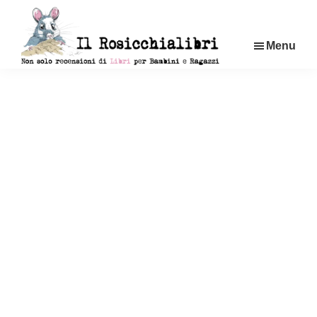
Passa
al
Menu
contenuto
principale
Rosicchialibri
Recensioni
di
libri
per
bambini
e
ragazzi