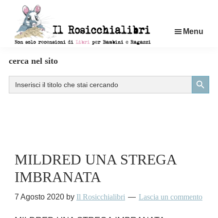
Passa
al
Menu
contenuto
principale
Rosicchialibri
Recensioni
cerca nel sito
di
Search Button
Search
libri
for:
per
bambini
e
ragazzi
MILDRED UNA STREGA
IMBRANATA
7 Agosto 2020
by
Il Rosicchialibri
Lascia un commento