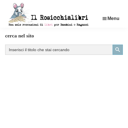
Passa
al
Menu
contenuto
principale
Rosicchialibri
Recensioni
cerca nel sito
di
Search Button
Search
libri
for:
per
bambini
e
ragazzi