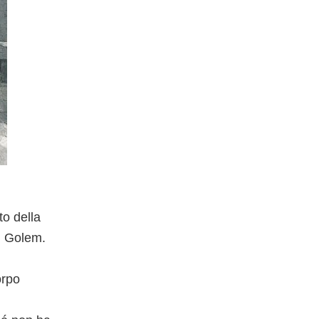
to della
el Golem.
orpo