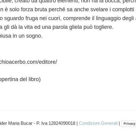
cibile, creato da quattro elementi, non ha la bocca, per
n è solo forza bruta perché sa anche svelare i complotti o
suo sguardo fruga nei cuori, comprende il linguaggio degli 
a gli dà la vita ed una parola gliela può togliere.
hiusa in un sogno.
chioacerbo.com/editore/
pertina del libro)
ider Maria Bucar - P. Iva 12824090018 |
Condizioni Generali
|
Privacy