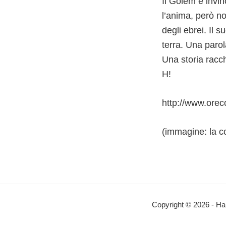
Il Golem è invin
l’anima, però no
degli ebrei. Il 
terra. Una parol
Una storia racc
H!
http://www.orec
(immagine: la co
Interazioni
del
Copyright © 2026 - Ha
lettore