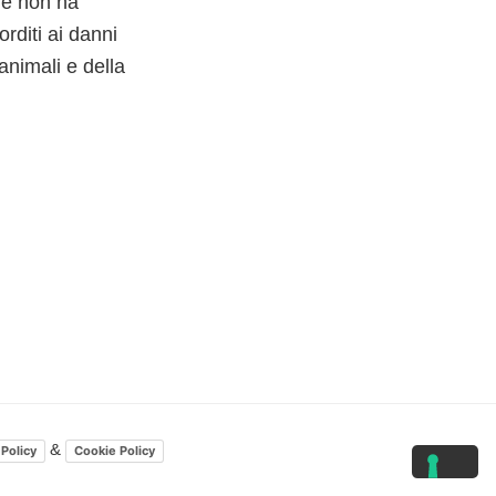
ché non ha
rditi ai danni
animali e della
&
 Policy
Cookie Policy