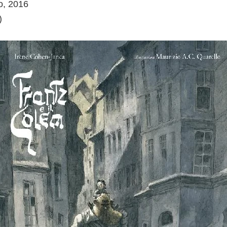
o, 2016
)