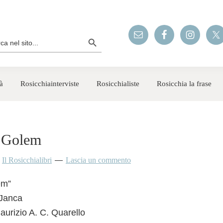
Search Button
rch
à
Rosicchiainterviste
Rosicchialiste
Rosicchia la frase
l Golem
y
Il Rosicchialibri
Lascia un commento
em”
-Janca
Maurizio A. C. Quarello