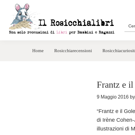
Passa
Passa
alla
al
navigazione
contenuto
Sea
for:
primaria
principale
Rosicchialibri
Recensioni
di
Home
Rosicchiarecensioni
Rosicchiacuriosit
libri
per
bambini
e
Frantz e i
ragazzi
9 Maggio 2016
b
“Frantz e il Gol
di Irène Cohen
illustrazioni di 