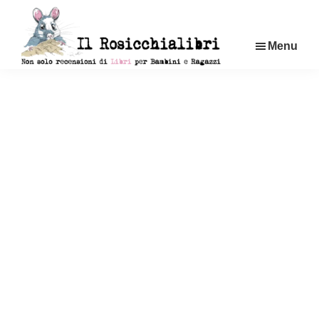
Passa
al
Menu
contenuto
principale
Rosicchialibri
Recensioni
di
libri
per
bambini
e
ragazzi