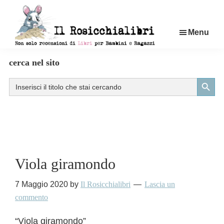
Passa
al
Menu
contenuto
principale
Rosicchialibri
Recensioni
cerca nel sito
di
Search Button
Search
libri
for:
per
bambini
e
ragazzi
Viola giramondo
7 Maggio 2020
by
Il Rosicchialibri
Lascia un
commento
“Viola giramondo”