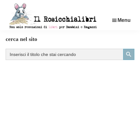
Passa
al
Menu
contenuto
principale
Rosicchialibri
Recensioni
cerca nel sito
di
Search Button
Search
libri
for:
per
bambini
e
ragazzi