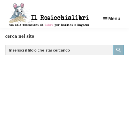
Passa
al
Menu
contenuto
principale
Rosicchialibri
Recensioni
cerca nel sito
di
Search Button
Search
libri
for:
per
bambini
e
ragazzi