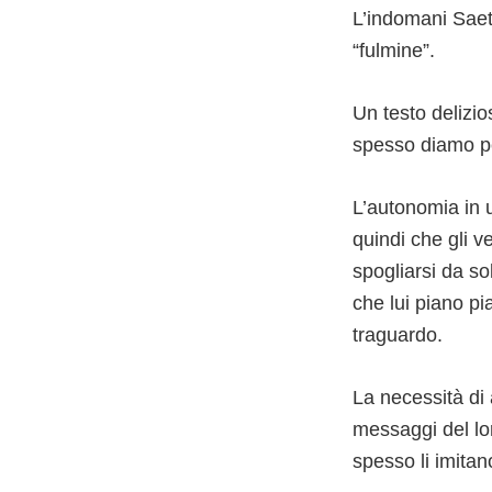
L’indomani Saett
“fulmine”.
Un testo delizio
spesso diamo pe
L’autonomia in 
quindi che gli v
spogliarsi da so
che lui piano pi
traguardo.
La necessità di
messaggi del lor
spesso li imitan