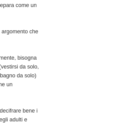
 prepara come un
 un argomento che
amente, bisogna
vestirsi da solo,
n bagno da solo)
ome un
decifrare bene i
gli adulti e