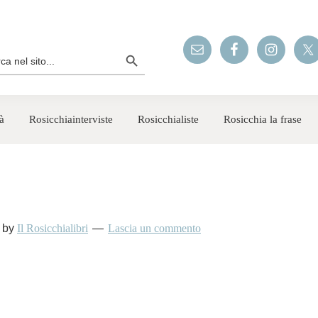
Search Button
rch
à
Rosicchiainterviste
Rosicchialiste
Rosicchia la frase
!
by
Il Rosicchialibri
Lascia un commento