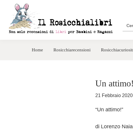
Passa
Passa
alla
al
navigazione
contenuto
Sea
for:
primaria
principale
Rosicchialibri
Recensioni
di
Home
Rosicchiarecensioni
Rosicchiacuriosit
libri
per
bambini
e
Un attimo
ragazzi
21 Febbraio 2020
“Un attimo!”
di Lorenzo Naia