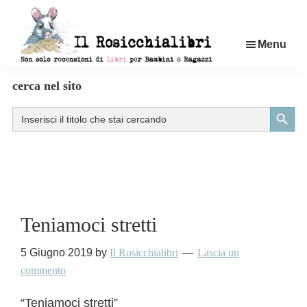
Passa
al
Menu
contenuto
principale
Rosicchialibri
Recensioni
cerca nel sito
di
Search Button
Search
libri
for:
per
bambini
e
ragazzi
Teniamoci stretti
5 Giugno 2019
by
Il Rosicchialibri
Lascia un
commento
“Teniamoci stretti”