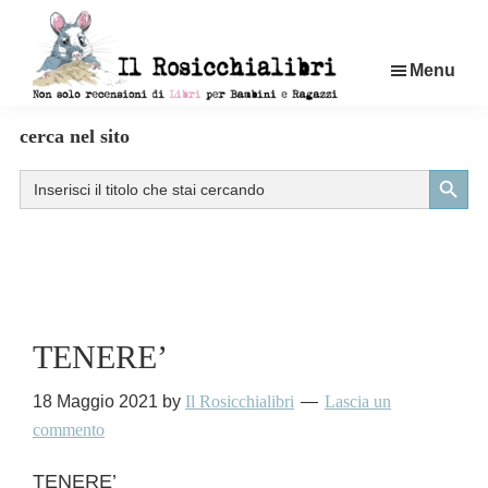
Passa
al
Menu
contenuto
principale
Rosicchialibri
Recensioni
cerca nel sito
di
Search Button
Search
libri
for:
per
bambini
e
ragazzi
TENERE’
18 Maggio 2021
by
Il Rosicchialibri
Lascia un
commento
TENERE’