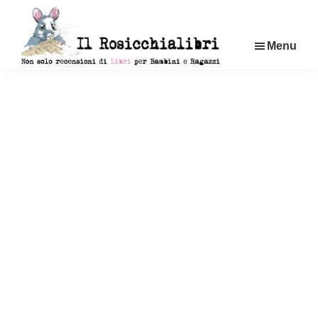
Passa
al
Menu
contenuto
principale
Rosicchialibri
Recensioni
di
libri
per
bambini
e
ragazzi