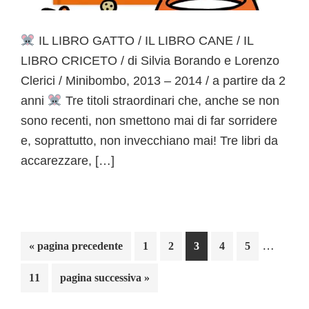
IL LIBRO GATTO / IL LIBRO CANE / IL
LIBRO CRICETO / di Silvia Borando e Lorenzo
Clerici / Minibombo, 2013 – 2014 / a partire da 2
anni
Tre titoli straordinari che, anche se non
sono recenti, non smettono mai di far sorridere
e, soprattutto, non invecchiano mai! Tre libri da
accarezzare, […]
Pagine
…
Vai
Pagina
Pagina
Pagina
Pagina
Pagina
«
pagina precedente
1
2
3
4
5
interim
alla
Pagina
Vai
11
pagina successiva »
omesse
alla