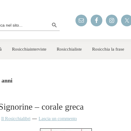
Search Button
rch
à
Rosicchiainterviste
Rosicchialiste
Rosicchia la frase
0 anni
Signorine – corale greca
y
Il Rosicchialibri
Lascia un commento