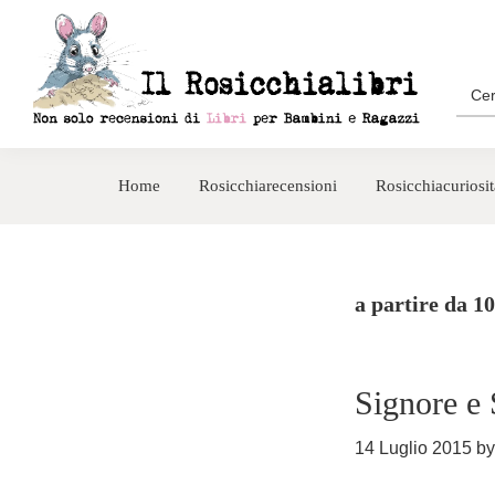
Passa
Passa
alla
al
navigazione
contenuto
Sea
for:
primaria
principale
Rosicchialibri
Recensioni
di
Home
Rosicchiarecensioni
Rosicchiacuriosit
libri
per
bambini
e
a partire da 1
ragazzi
Signore e 
14 Luglio 2015
b