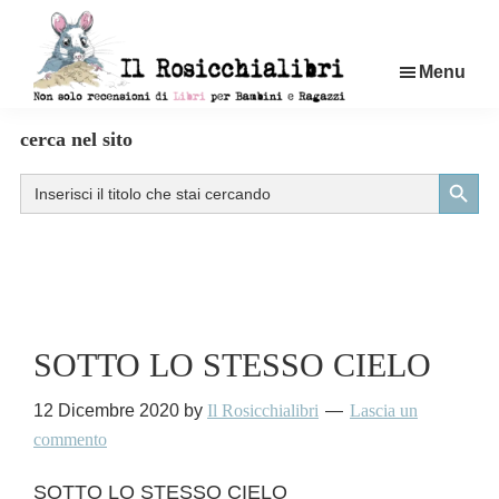
Passa
al
Menu
contenuto
principale
Rosicchialibri
Recensioni
cerca nel sito
di
Search Button
Search
libri
for:
per
bambini
e
ragazzi
SOTTO LO STESSO CIELO
12 Dicembre 2020
by
Il Rosicchialibri
Lascia un
commento
SOTTO LO STESSO CIELO