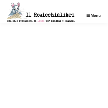
Passa
al
Menu
contenuto
principale
Rosicchialibri
Recensioni
di
libri
per
bambini
e
ragazzi