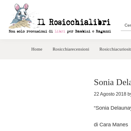
Passa
Passa
alla
al
navigazione
contenuto
Sea
for:
primaria
principale
Rosicchialibri
Recensioni
di
Home
Rosicchiarecensioni
Rosicchiacuriosit
libri
per
bambini
e
Sonia Dela
ragazzi
22 Agosto 2018
b
“Sonia Delaunay
di Cara Manes