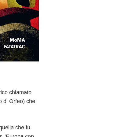
rico chiamato
o di Orfeo) che
quella che fu
r l’Europa con