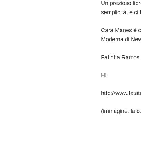
Un prezioso lib
semplicità, e ci
Cara Manes è cur
Moderna di New
Fatinha Ramos è 
H!
http://www.fatatr
(immagine: la co