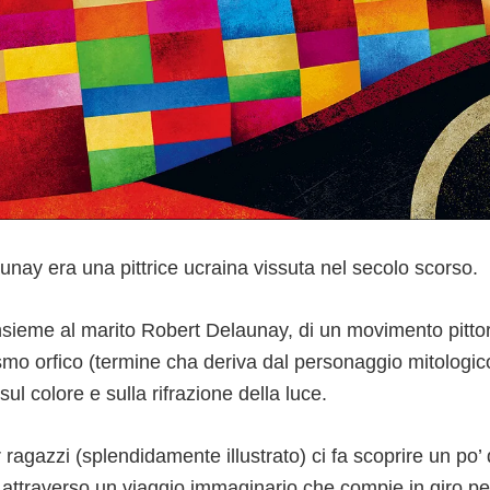
unay era una pittrice ucraina vissuta nel secolo scorso.
nsieme al marito Robert Delaunay, di un movimento pitto
mo orfico (termine cha deriva dal personaggio mitologic
sul colore e sulla rifrazione della luce.
 ragazzi (splendidamente illustrato) ci fa scoprire un po’ 
a attraverso un viaggio immaginario che compie in giro pe