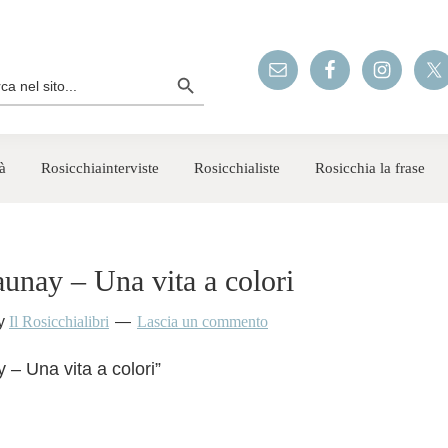
Search Button
rch
à
Rosicchiainterviste
Rosicchialiste
Rosicchia la frase
unay – Una vita a colori
y
Il Rosicchialibri
Lascia un commento
 – Una vita a colori”