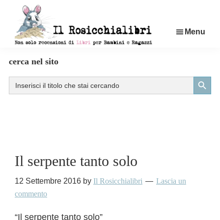
Passa
al
Menu
contenuto
principale
Rosicchialibri
Recensioni
cerca nel sito
di
Search Button
Search
libri
for:
per
bambini
e
ragazzi
Il serpente tanto solo
12 Settembre 2016
by
Il Rosicchialibri
Lascia un
commento
“Il serpente tanto solo”