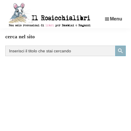
Passa
al
Menu
contenuto
principale
Rosicchialibri
Recensioni
cerca nel sito
di
Search Button
Search
libri
for:
per
bambini
e
ragazzi