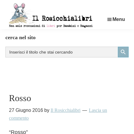
Passa
al
Menu
contenuto
principale
Rosicchialibri
Recensioni
cerca nel sito
di
Search Button
Search
libri
for:
per
bambini
e
ragazzi
Rosso
27 Giugno 2016
by
Il Rosicchialibri
Lascia un
commento
“Rosso”