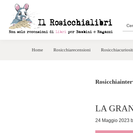
Passa
Passa
alla
al
navigazione
contenuto
Sea
for:
primaria
principale
Rosicchialibri
Recensioni
di
Home
Rosicchiarecensioni
Rosicchiacuriosit
libri
per
bambini
e
Rosicchiainter
ragazzi
LA GRAN
24 Maggio 2023