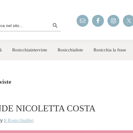
Search Button
rch
à
Rosicchiainterviste
Rosicchialiste
Rosicchia la frase
viste
DE NICOLETTA COSTA
by
Il Rosicchialibri