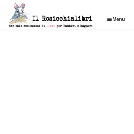
Passa
al
Menu
contenuto
principale
Rosicchialibri
Recensioni
di
libri
per
bambini
e
ragazzi