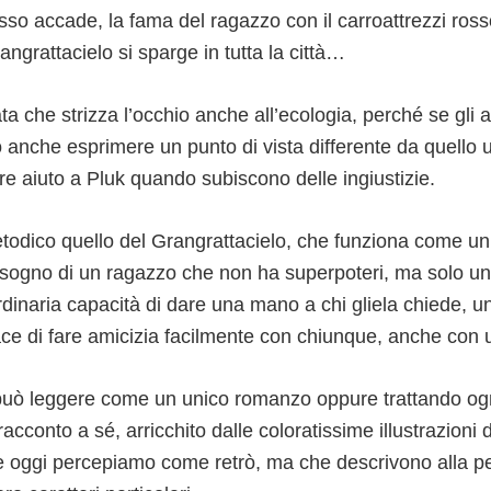
so accade, la fama del ragazzo con il carroattrezzi ross
angrattacielo si sparge in tutta la città…
ta che strizza l’occhio anche all’ecologia, perché se gli
 anche esprimere un punto di vista differente da quello
e aiuto a Pluk quando subiscono delle ingiustizie.
odico quello del Grangrattacielo, che funziona come un
bisogno di un ragazzo che non ha superpoteri, ma solo un
rdinaria capacità di dare una mano a chi gliela chiede, u
ace di fare amicizia facilmente con chiunque, anche con 
 può leggere come un unico romanzo oppure trattando ogn
cconto a sé, arricchito dalle coloratissime illustrazioni d
oggi percepiamo come retrò, ma che descrivono alla pe