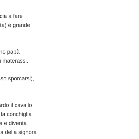
cia a fare
lta) è grande
vono papà
i materassi.
so sporcarsi),
rdo il cavallo
 la conchiglia
a e diventa
ia della signora