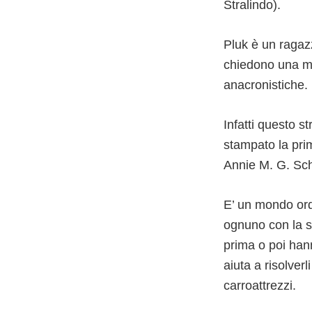
Stralindo).
Pluk è un ragaz
chiedono una m
anacronistiche.
Infatti questo s
stampato la prim
Annie M. G. Sch
E’ un mondo ordi
ognuno con la s
prima o poi han
aiuta a risolver
carroattrezzi.