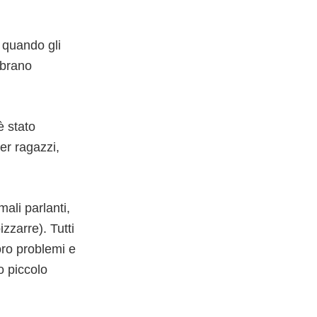
 quando gli
mbrano
è stato
er ragazzi,
ali parlanti,
zzarre). Tutti
oro problemi e
o piccolo