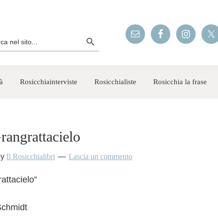
Search Button
rch
à
Rosicchiainterviste
Rosicchialiste
Rosicchia la frase
Grangrattacielo
by
Il Rosicchialibri
Lascia un commento
rattacielo”
Schmidt