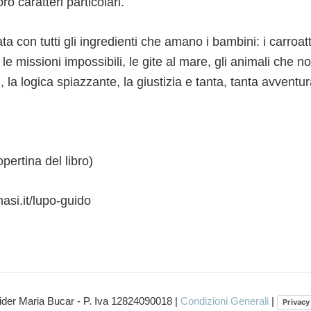
ro caratteri particolari.
a con tutti gli ingredienti che amano i bambini: i carroattr
 le missioni impossibili, le gite al mare, gli animali che n
, la logica spiazzante, la giustizia e tanta, tanta avventur
pertina del libro)
si.it/lupo-guido
ider Maria Bucar - P. Iva 12824090018 |
Condizioni Generali
|
Privacy