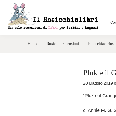
Passa
Passa
alla
al
navigazione
contenuto
Sea
for:
primaria
principale
Rosicchialibri
Recensioni
di
Home
Rosicchiarecensioni
Rosicchiacuriosit
libri
per
bambini
e
Pluk e il 
ragazzi
28 Maggio 2019
“Pluk e il Grang
di Annie M. G. 