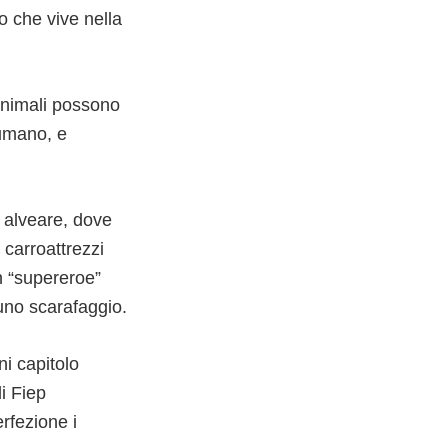
o che vive nella
 animali possono
 umano, e
 alveare, dove
 carroattrezzi
n “supereroe”
uno scarafaggio.
i capitolo
i Fiep
rfezione i