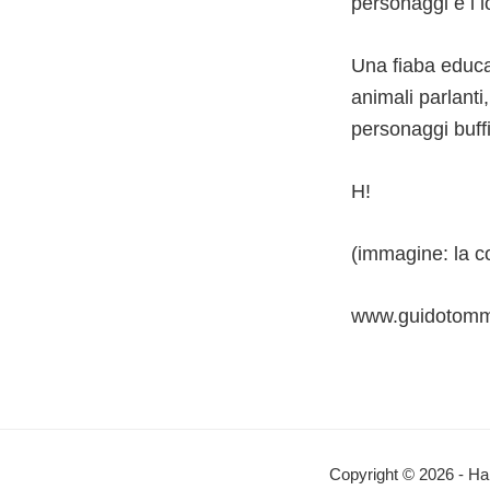
personaggi e i lo
Una fiaba educat
animali parlanti,
personaggi buffi
H!
(immagine: la co
www.guidotomma
Interazioni
del
Copyright © 2026 - Ha