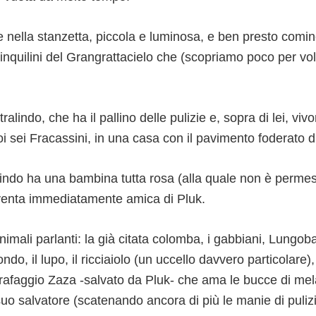
ce nella stanzetta, piccola e luminosa, e ben presto comin
 inquilini del Grangrattacielo che (scopriamo poco per vo
ralindo, che ha il pallino delle pulizie e, sopra di lei, vi
i sei Fracassini, in una casa con il pavimento foderato d
lindo ha una bambina tutta rosa (alla quale non è permes
venta immediatamente amica di Pluk.
animali parlanti: la già citata colomba, i gabbiani, Lungoba
do, il lupo, il ricciaiolo (un uccello davvero particolare),
carafaggio Zaza -salvato da Pluk- che ama le bucce di mel
suo salvatore (scatenando ancora di più le manie di puliz