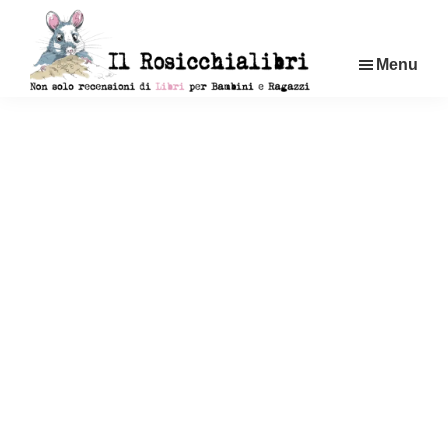
Passa
al
Menu
contenuto
principale
Rosicchialibri
Recensioni
di
libri
per
bambini
e
ragazzi