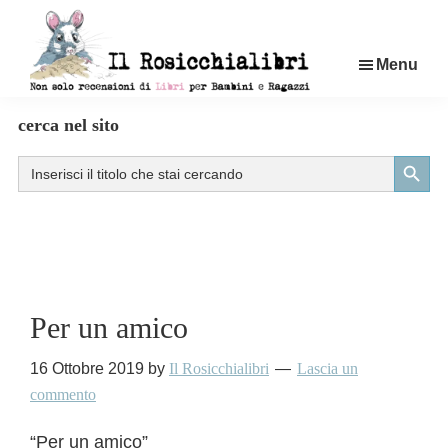
Passa
al
Menu
contenuto
principale
Rosicchialibri
Recensioni
cerca nel sito
di
Search Button
Search
libri
for:
per
bambini
e
ragazzi
Per un amico
16 Ottobre 2019
by
Il Rosicchialibri
Lascia un
commento
“Per un amico”