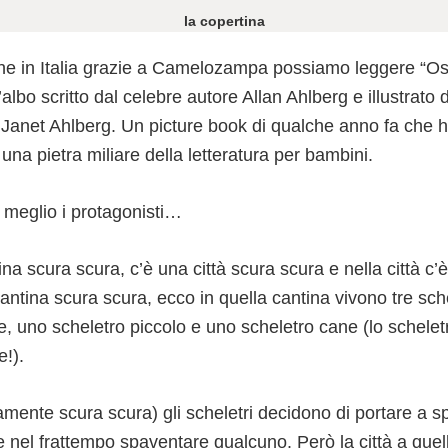
la copertina
he in Italia grazie a Camelozampa possiamo leggere “O
albo scritto dal celebre autore Allan Ahlberg e illustrato
 Janet Ahlberg. Un picture book di qualche anno fa che ha 
na pietra miliare della letteratura per bambini.
meglio i protagonisti…
ina scura scura, c’è una città scura scura e nella città c
ntina scura scura, ecco in quella cantina vivono tre sche
e, uno scheletro piccolo e uno scheletro cane (lo schele
e!).
mente scura scura) gli scheletri decidono di portare a s
 nel frattempo spaventare qualcuno. Però la città a quell