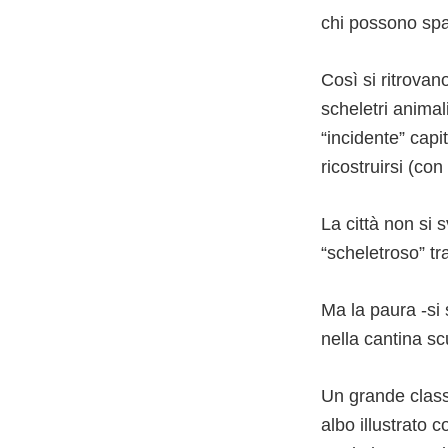
chi possono sp
Così si ritrovan
scheletri anima
“incidente” cap
ricostruirsi (co
La città non si 
“scheletroso” tr
Ma la paura -si 
nella cantina sc
Un grande classi
albo illustrato c