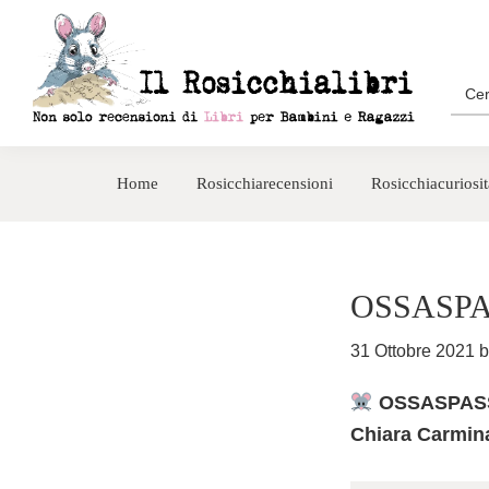
Passa
Passa
alla
al
navigazione
contenuto
Sea
for:
primaria
principale
Rosicchialibri
Recensioni
di
Home
Rosicchiarecensioni
Rosicchiacuriosit
libri
per
bambini
e
OSSASP
ragazzi
31 Ottobre 2021
b
OSSASPASSO 
Chiara Carminat