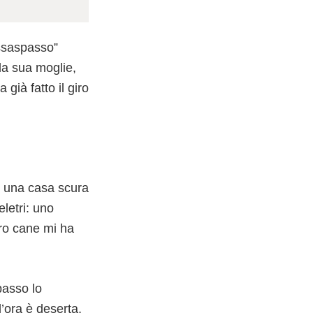
ssaspasso”
 da sua moglie,
già fatto il giro
’è una casa scura
letri: uno
tro cane mi ha
passo lo
’ora è deserta,