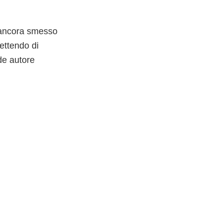
a ancora smesso
mettendo di
nde autore