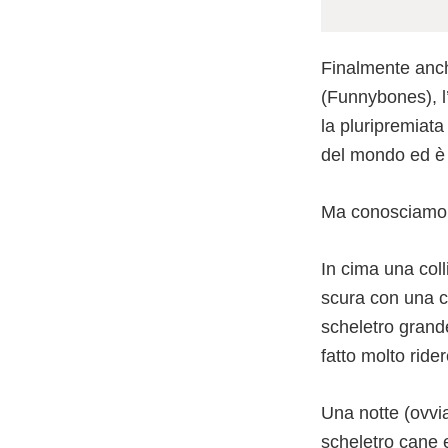
Finalmente anc
(Funnybones), l’
la pluripremiata
del mondo ed è u
Ma conosciamo 
In cima una coll
scura con una ca
scheletro grand
fatto molto rider
Una notte (ovvia
scheletro cane e