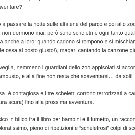
aventare?
o a passare la notte sulle altalene del parco e poi allo zo
li non dormono mai, però sono scheletri e ogni tanto qua
ita anche a loro: quando cadono si rompono e si mischia
n le ossa al posto giusto!), magari cantando la canzone gi
sveglia, nemmeno i guardiani dello zoo appisolati si acco
ambusto, e alla fine non resta che spaventarsi… da soli!
sa- è contagiosa e i tre scheletri corrono terrorizzati a c
ura scura) fino alla prossima avventura.
co in bilico fra il libro per bambini e il fumetto, un racco
oloratissimo, pieno di ripetizioni e “scheletrosi” colpi di s