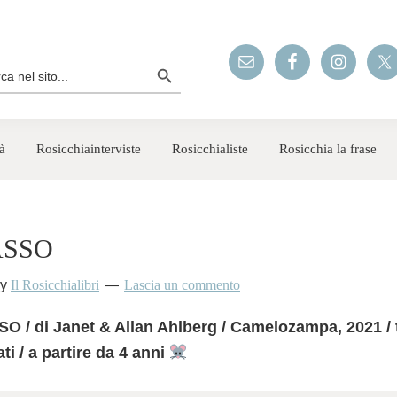
Search Button
rch
à
Rosicchiainterviste
Rosicchialiste
Rosicchia la frase
ASSO
y
Il Rosicchialibri
Lascia un commento
/ di Janet & Allan Ahlberg / Camelozampa, 2021 / 
i / a partire da 4 anni