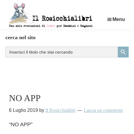
Passa
al
Menu
contenuto
principale
Rosicchialibri
Recensioni
cerca nel sito
di
Search Button
Search
libri
for:
per
bambini
e
ragazzi
NO APP
6 Luglio 2019
by
Il Rosicchialibri
Lascia un commento
“NO APP”