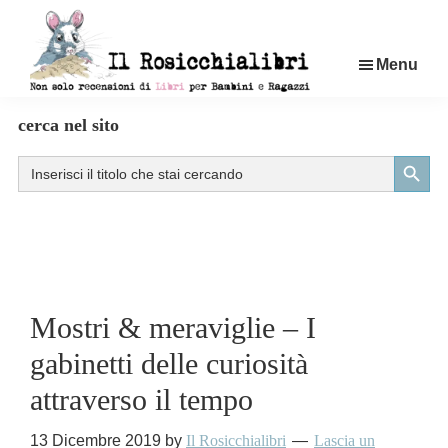
Passa
al
Menu
contenuto
principale
Rosicchialibri
Recensioni
cerca nel sito
di
Search Button
Search
libri
for:
per
bambini
e
ragazzi
Mostri & meraviglie – I
gabinetti delle curiosità
attraverso il tempo
13 Dicembre 2019
by
Il Rosicchialibri
Lascia un