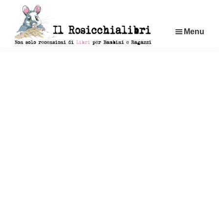
Passa
al
Menu
contenuto
principale
Rosicchialibri
Recensioni
di
libri
per
bambini
e
ragazzi