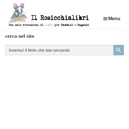
Passa
al
Menu
contenuto
principale
Rosicchialibri
Recensioni
cerca nel sito
di
Search Button
Search
libri
for:
per
bambini
e
ragazzi