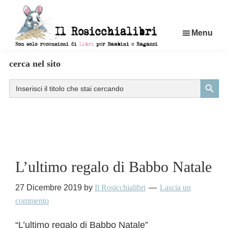
Passa
al
Menu
contenuto
principale
Rosicchialibri
Recensioni
cerca nel sito
di
Search Button
Search
libri
for:
per
bambini
e
ragazzi
L’ultimo regalo di Babbo Natale
27 Dicembre 2019
by
Il Rosicchialibri
Lascia un
commento
“L’ultimo regalo di Babbo Natale”