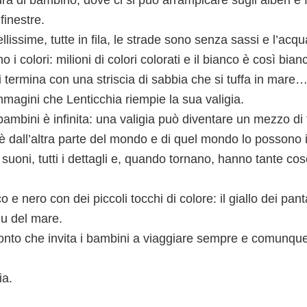
finestre.
lissime, tutte in fila, le strade sono senza sassi e l’ac
o i colori: milioni di colori colorati e il bianco è così bi
 termina con una striscia di sabbia che si tuffa in mare
magini che Lenticchia riempie la sua valigia.
bambini è infinita: una valigia può diventare un mezzo di 
’è dall’altra parte del mondo e di quel mondo lo possono
 i suoni, tutti i dettagli e, quando tornano, hanno tante co
o e nero con dei piccoli tocchi di colore: il giallo dei pant
blu del mare.
onto che invita i bambini a viaggiare sempre e comunqu
ia.