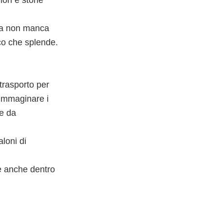
qua non manca
anco che splende.
…
trasporto per
 immaginare i
se da
aloni di
e anche dentro