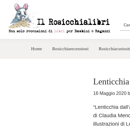
Passa
Passa
alla
al
navigazione
contenuto
Sea
for:
primaria
principale
Rosicchialibri
Recensioni
di
Home
Rosicchiarecensioni
Rosicchiacuriosit
libri
per
bambini
e
Lenticchia
ragazzi
16 Maggio 2020
“Lenticchia dall
di Claudia Menc
illustrazioni di 