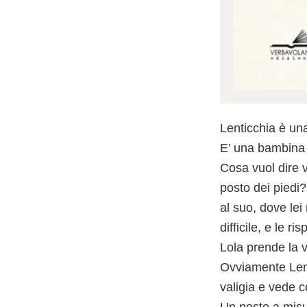
Lenticchia è u
E’ una bambina
Cosa vuol dire v
posto dei piedi
al suo, dove le
difficile, e le r
Lola prende la 
Ovviamente Lenti
valigia e vede c
Un posto a misur