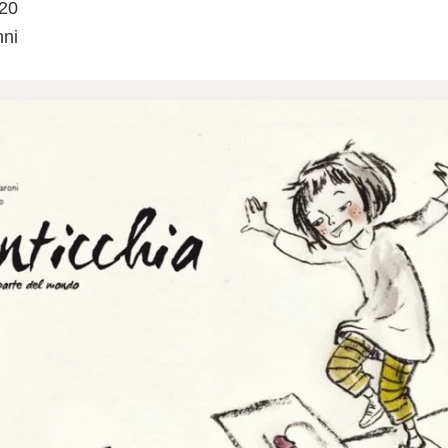
020
nni