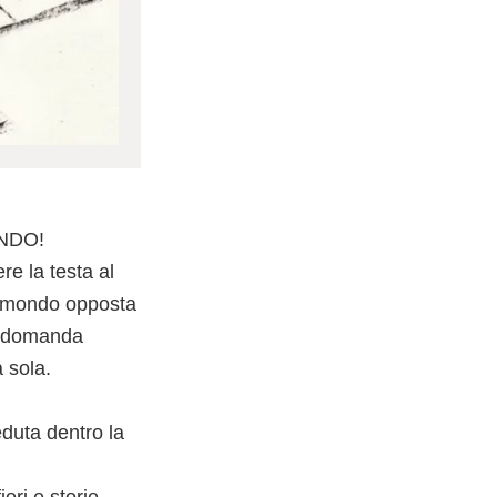
ONDO!
re la testa al
di mondo opposta
na domanda
a sola.
eduta dentro la
ori e storie