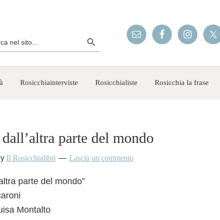
Search Button
rch
à
Rosicchiainterviste
Rosicchialiste
Rosicchia la frase
 dall’altra parte del mondo
by
Il Rosicchialibri
Lascia un commento
’altra parte del mondo”
aroni
Luisa Montalto