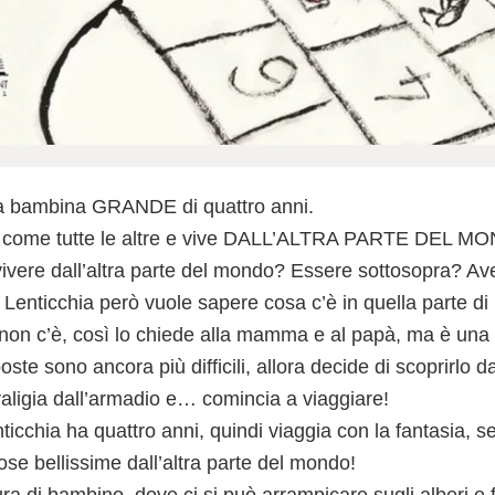
na bambina GRANDE di quattro anni.
 come tutte le altre e vive DALL’ALTRA PARTE DEL M
ivere dall’altra parte del mondo? Essere sottosopra? Ave
? Lenticchia però vuole sapere cosa c’è in quella parte 
i non c’è, così lo chiede alla mamma e al papà, ma è u
isposte sono ancora più difficili, allora decide di scoprirlo d
valigia dall’armadio e… comincia a viaggiare!
cchia ha quattro anni, quindi viaggia con la fantasia, s
ose bellissime dall’altra parte del mondo!
a di bambino, dove ci si può arrampicare sugli alberi e fi