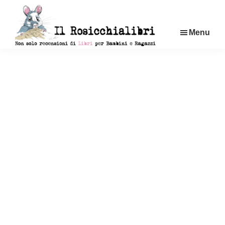
Passa
al
Menu
contenuto
principale
Rosicchialibri
Recensioni
di
libri
per
bambini
e
ragazzi