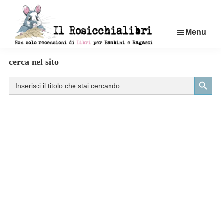
Passa
al
Menu
contenuto
principale
Rosicchialibri
Recensioni
cerca nel sito
di
Search Button
Search
libri
for:
per
bambini
e
ragazzi