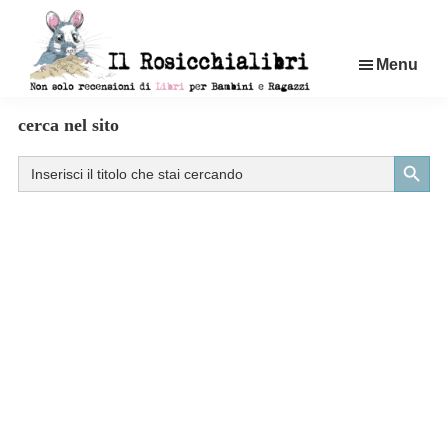
Passa
al
Menu
contenuto
principale
Rosicchialibri
Recensioni
cerca nel sito
di
Search Button
Search
libri
for:
per
bambini
e
ragazzi