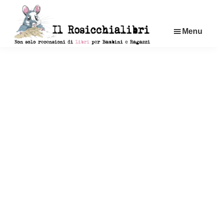
Passa
al
Menu
contenuto
principale
Rosicchialibri
Recensioni
di
libri
per
bambini
e
ragazzi