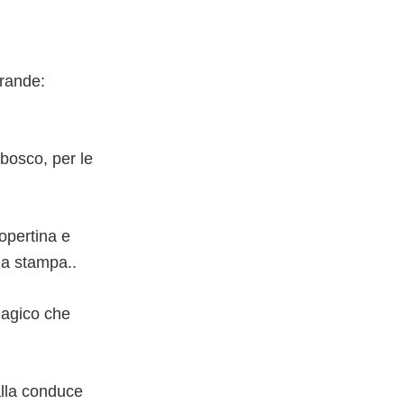
grande:
 bosco, per le
copertina e
lla stampa..
magico che
alla conduce