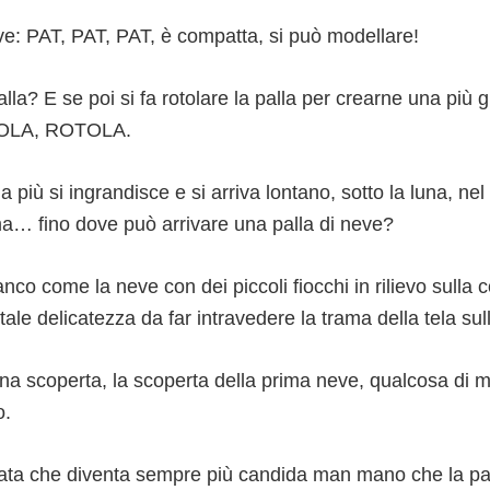
e: PAT, PAT, PAT, è compatta, si può modellare!
alla? E se poi si fa rotolare la palla per crearne una più 
OLA, ROTOLA.
la più si ingrandisce e si arriva lontano, sotto la luna, nel
 ma… fino dove può arrivare una palla di neve?
ianco come la neve con dei piccoli fiocchi in rilievo sulla 
tale delicatezza da far intravedere la trama della tela su
una scoperta, la scoperta della prima neve, qualcosa di 
o.
cata che diventa sempre più candida man mano che la p