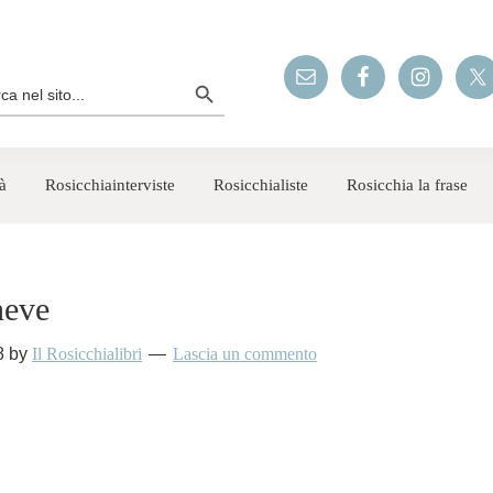
Search Button
rch
à
Rosicchiainterviste
Rosicchialiste
Rosicchia la frase
neve
8
by
Il Rosicchialibri
Lascia un commento