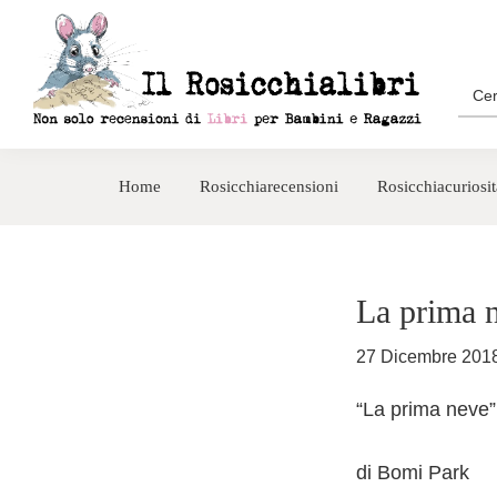
Passa
Passa
alla
al
navigazione
contenuto
Sea
for:
primaria
principale
Rosicchialibri
Recensioni
di
Home
Rosicchiarecensioni
Rosicchiacuriosit
libri
per
bambini
e
La prima 
ragazzi
27 Dicembre 201
“La prima neve”
di Bomi Park