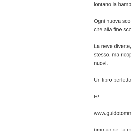
lontano la bamb
Ogni nuova scop
che alla fine sc
La neve diverte
stesso, ma ricop
nuovi.
Un libro perfet
H!
www.guidotomma
(immagine: la co