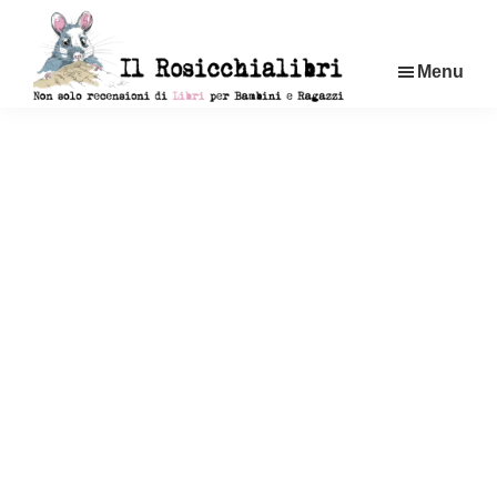
Passa
al
Menu
contenuto
principale
Rosicchialibri
Recensioni
di
libri
per
bambini
e
ragazzi