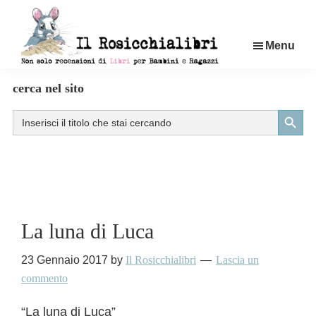
Passa
al
Menu
contenuto
principale
Rosicchialibri
Recensioni
cerca nel sito
di
Search Button
Search
libri
for:
per
bambini
e
ragazzi
La luna di Luca
23 Gennaio 2017
by
Il Rosicchialibri
Lascia un
commento
“La luna di Luca”