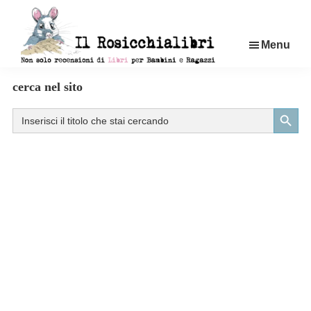
Passa
al
Menu
contenuto
principale
Rosicchialibri
Recensioni
cerca nel sito
di
Search Button
Search
libri
for:
per
bambini
e
ragazzi