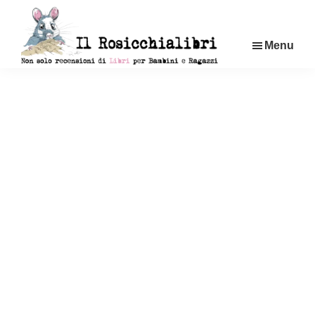
Passa
al
Menu
contenuto
principale
Rosicchialibri
Recensioni
di
libri
per
bambini
e
ragazzi