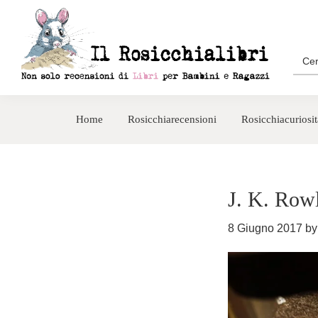
Passa
Passa
alla
al
navigazione
contenuto
Sea
for:
primaria
principale
Rosicchialibri
Recensioni
di
Home
Rosicchiarecensioni
Rosicchiacuriosit
libri
per
bambini
e
J. K. Row
ragazzi
8 Giugno 2017
b