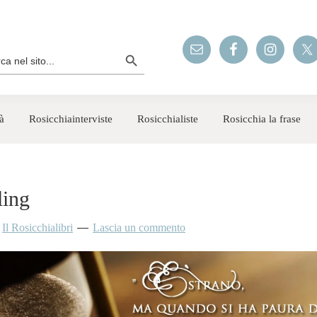
Search Button
rch
à
Rosicchiainterviste
Rosicchialiste
Rosicchia la frase
ling
y
Il Rosicchialibri
Lascia un commento