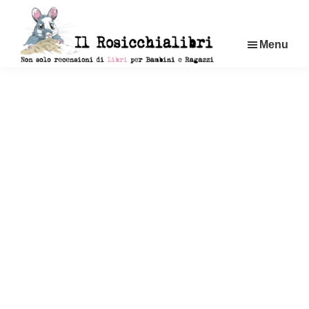
Passa
al
Menu
contenuto
principale
Rosicchialibri
Recensioni
di
libri
per
bambini
e
ragazzi