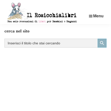
Passa
al
Menu
contenuto
principale
Rosicchialibri
Recensioni
cerca nel sito
di
Search Button
Search
libri
for:
per
bambini
e
ragazzi