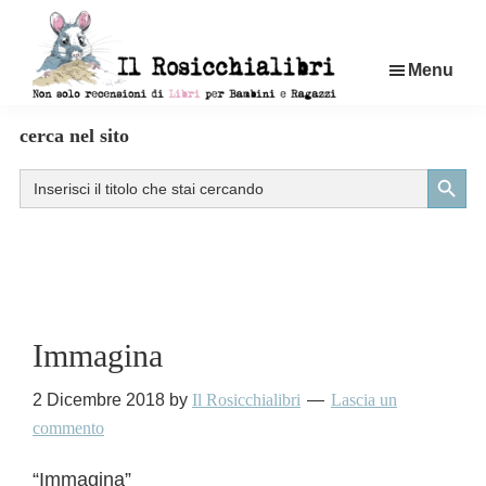
Passa
al
Menu
contenuto
principale
Rosicchialibri
Recensioni
cerca nel sito
di
Search Button
Search
libri
for:
per
bambini
e
ragazzi
Immagina
2 Dicembre 2018
by
Il Rosicchialibri
Lascia un
commento
“Immagina”