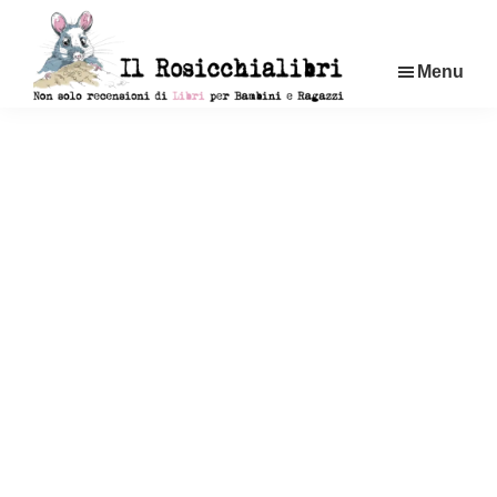
Passa
al
Menu
contenuto
principale
Rosicchialibri
Recensioni
di
libri
per
bambini
e
ragazzi