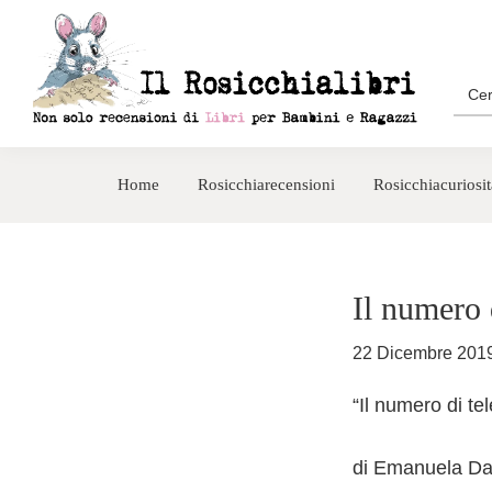
Passa
Passa
alla
al
navigazione
contenuto
Sea
for:
primaria
principale
Rosicchialibri
Recensioni
di
Home
Rosicchiarecensioni
Rosicchiacuriosit
libri
per
bambini
e
Il numero 
ragazzi
22 Dicembre 201
“Il numero di te
di Emanuela D