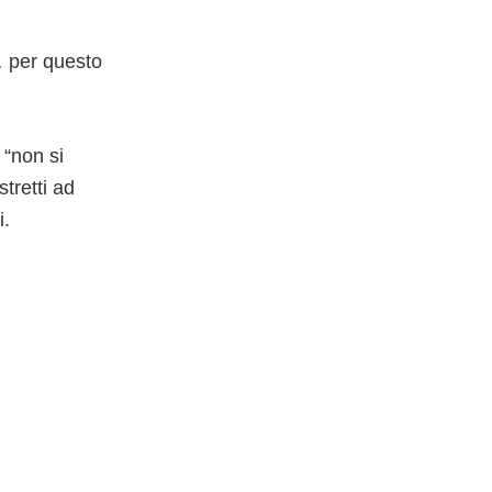
… per questo
 “non si
tretti ad
i.