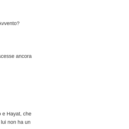
’Avvento?
oscesse ancora
io e Hayat, che
lui non ha un