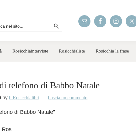
Search Button
rch
à
Rosicchiainterviste
Rosicchialiste
Rosicchia la frase
di telefono di Babbo Natale
9
by
Il Rosicchialibri
Lascia un commento
lefono di Babbo Natale”
a Ros