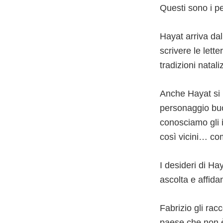
Questi sono i pen
Hayat arriva dal
scrivere le lett
tradizioni natali
Anche Hayat si 
personaggio buon
conosciamo gli i
così vicini… com
I desideri di Ha
ascolta e affida
Fabrizio gli rac
paese che non è