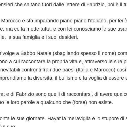
sieri che saltano fuori dalle lettere di Fabrizio, poi è il 
 Marocco e sta imparando piano piano l’italiano, per lei è 
ere, ma ce la mette tutta, e con lei conosciamo le sue usa
zie, la sua famiglia e i suoi desideri.
rivolge a Babbo Natale (sbagliando spesso il nome) co
o a cui raccontare la propria vita e, attraverso le sue p
nevitabili confronti fra i due paesi (Italia e Marocco) cos
prendiamo la diversità, il bullismo e la voglia di essere 
yat e di Fabrizio sono quelli di raccontarsi, di avere qualc
no le loro parole a qualcuno che (forse) non esiste.
conta le sue giornate. Hayat la meraviglia e lo stupore di 
 il suo.