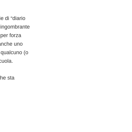
 di “diario
’ ingombrante
 per forza
 anche uno
, qualcuno (o
cuola.
che sta