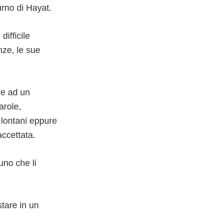
turno di Hayat.
difficile
nze, le sue
me ad un
arole,
ì lontani eppure
accettata.
uno che li
stare in un