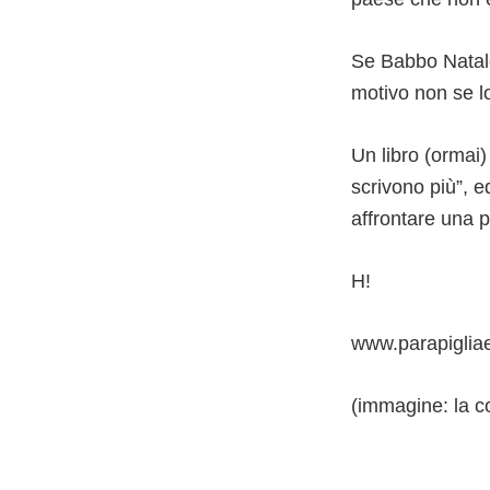
Se Babbo Natale
motivo non se l
Un libro (ormai)
scrivono più”, 
affrontare una p
H!
www.parapigliaed
(immagine: la co