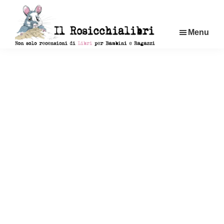
Passa
al
Menu
contenuto
principale
Rosicchialibri
Recensioni
di
libri
per
bambini
e
ragazzi