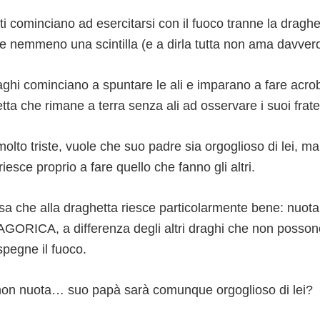
ti cominciano ad esercitarsi con il fuoco tranne la dragh
e nemmeno una scintilla (e a dirla tutta non ama davvero 
raghi cominciano a spuntare le ali e imparano a fare acrob
tta che rimane a terra senza ali ad osservare i suoi fratel
olto triste, vuole che suo padre sia orgoglioso di lei, m
iesce proprio a fare quello che fanno gli altri.
sa che alla draghetta riesce particolarmente bene: nuota
ORICA, a differenza degli altri draghi che non posson
spegne il fuoco.
non nuota… suo papà sarà comunque orgoglioso di lei?