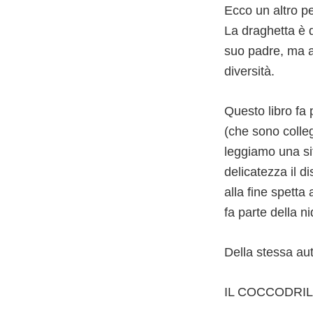
Ecco un altro pe
La draghetta è 
suo padre, ma a
diversità.
Questo libro fa 
(che sono colleg
leggiamo una si
delicatezza il d
alla fine spett
fa parte della n
Della stessa aut
IL COCCODRILL