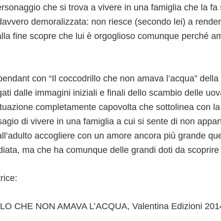
rsonaggio che si trova a vivere in una famiglia che la fa s
davvero demoralizzata: non riesce (secondo lei) a rende
lla fine scopre che lui è orgoglioso comunque perché a
pendant con “Il coccodrillo che non amava l’acqua” della
ati dalle immagini iniziali e finali dello scambio delle uo
tuazione completamente capovolta che sottolinea con la
isagio di vivere in una famiglia a cui si sente di non appa
a all’adulto accogliere con un amore ancora più grande qu
idiata, ma che ha comunque delle grandi doti da scoprire 
rice:
O CHE NON AMAVA L’ACQUA, Valentina Edizioni 201