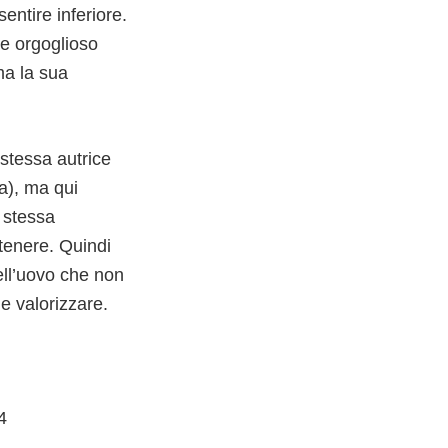
entire inferiore.
re orgoglioso
ma la sua
 stessa autrice
va), ma qui
 stessa
rtenere. Quindi
ell’uovo che non
e valorizzare.
4