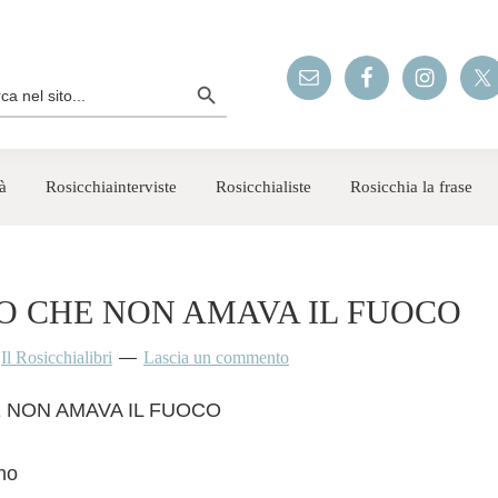
Search Button
rch
à
Rosicchiainterviste
Rosicchialiste
Rosicchia la frase
O CHE NON AMAVA IL FUOCO
y
Il Rosicchialibri
Lascia un commento
 NON AMAVA IL FUOCO
no