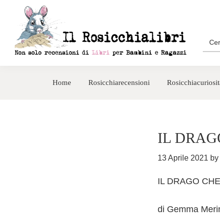
Passa
Passa
alla
al
navigazione
contenuto
Sea
for:
primaria
principale
Rosicchialibri
Recensioni
di
Home
Rosicchiarecensioni
Rosicchiacuriosit
libri
per
bambini
e
IL DRAG
ragazzi
13 Aprile 2021
b
IL DRAGO CHE
di Gemma Meri