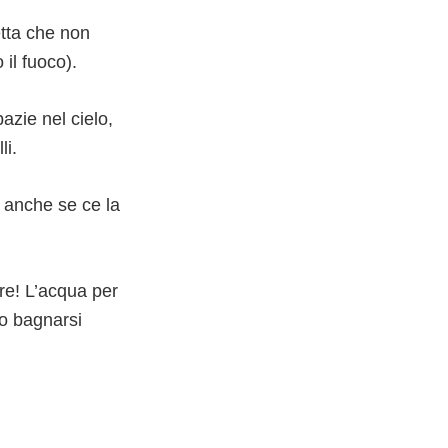
etta che non
il fuoco).
azie nel cielo,
li.
a anche se ce la
re! L’acqua per
o bagnarsi