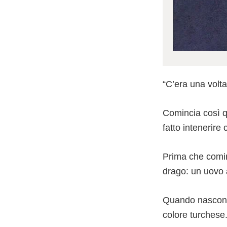
“C’era una volt
Comincia così q
fatto intenerire
Prima che cominc
drago: un uovo a
Quando nascono 
colore turchese